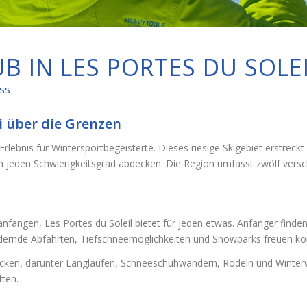
B IN LES PORTES DU SOLE
ass
ki über die Grenzen
s Erlebnis für Wintersportbegeisterte. Dieses riesige Skigebiet erstrec
n jeden Schwierigkeitsgrad abdecken. Die Region umfasst zwölf versch
t anfangen, Les Portes du Soleil bietet für jeden etwas. Anfänger fin
rdernde Abfahrten, Tiefschneemöglichkeiten und Snowparks freuen kö
entdecken, darunter Langlaufen, Schneeschuhwandern, Rodeln und Win
ften.