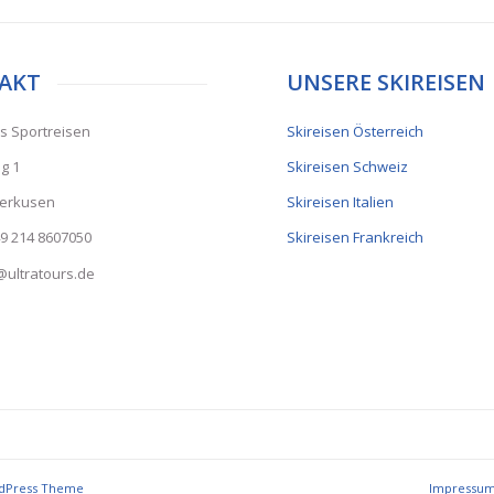
AKT
UNSERE SKIREISEN
rs Sportreisen
Skireisen Österreich
g 1
Skireisen Schweiz
verkusen
Skireisen Italien
9 214 8607050
Skireisen Frankreich
o@ultratours.de
rdPress Theme
Impressu