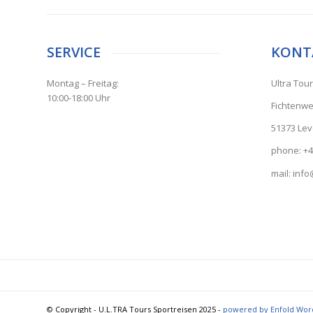
SERVICE
KONT
Montag – Freitag:
Ultra Tou
10:00-18:00 Uhr
Fichtenwe
51373 Le
phone: +4
mail: inf
© Copyright - U.L.TRA Tours Sportreisen 2025 -
powered by Enfold Wo