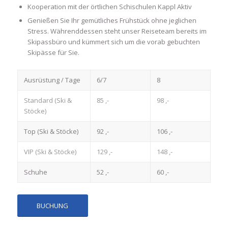
Kooperation mit der örtlichen Schischulen Kappl Aktiv
Genießen Sie Ihr gemütliches Frühstück ohne jeglichen
Stress. Währenddessen steht unser Reiseteam bereits im
Skipassbüro und kümmert sich um die vorab gebuchten
Skipässe für Sie.
Ausrüstung / Tage
6/7
8
Standard (Ski &
85 ,-
98 ,-
Stöcke)
Top (Ski & Stöcke)
92 ,-
106 ,-
VIP (Ski & Stöcke)
129 ,-
148 ,-
Schuhe
52 ,-
60 ,-
BUCHUNG