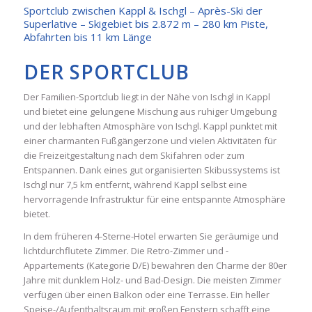
Sportclub zwischen Kappl & Ischgl – Après-Ski der
Superlative – Skigebiet bis 2.872 m – 280 km Piste,
Abfahrten bis 11 km Länge
DER SPORTCLUB
Der Familien-Sportclub liegt in der Nähe von Ischgl in Kappl
und bietet eine gelungene Mischung aus ruhiger Umgebung
und der lebhaften Atmosphäre von Ischgl. Kappl punktet mit
einer charmanten Fußgängerzone und vielen Aktivitäten für
die Freizeitgestaltung nach dem Skifahren oder zum
Entspannen. Dank eines gut organisierten Skibussystems ist
Ischgl nur 7,5 km entfernt, während Kappl selbst eine
hervorragende Infrastruktur für eine entspannte Atmosphäre
bietet.
In dem früheren 4-Sterne-Hotel erwarten Sie geräumige und
lichtdurchflutete Zimmer. Die Retro-Zimmer und -
Appartements (Kategorie D/E) bewahren den Charme der 80er
Jahre mit dunklem Holz- und Bad-Design. Die meisten Zimmer
verfügen über einen Balkon oder eine Terrasse. Ein heller
Speise-/Aufenthaltsraum mit großen Fenstern schafft eine