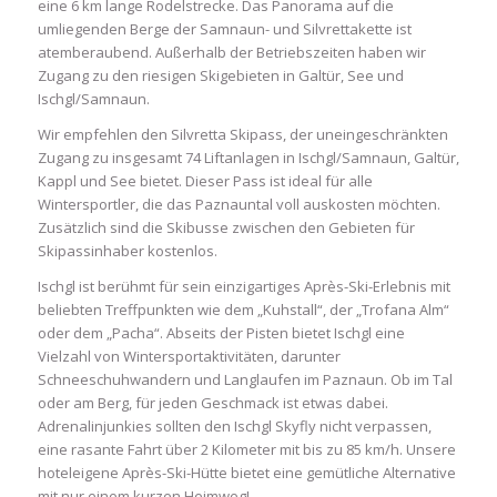
eine 6 km lange Rodelstrecke. Das Panorama auf die
umliegenden Berge der Samnaun- und Silvrettakette ist
atemberaubend. Außerhalb der Betriebszeiten haben wir
Zugang zu den riesigen Skigebieten in Galtür, See und
Ischgl/Samnaun.
Wir empfehlen den Silvretta Skipass, der uneingeschränkten
Zugang zu insgesamt 74 Liftanlagen in Ischgl/Samnaun, Galtür,
Kappl und See bietet. Dieser Pass ist ideal für alle
Wintersportler, die das Paznauntal voll auskosten möchten.
Zusätzlich sind die Skibusse zwischen den Gebieten für
Skipassinhaber kostenlos.
Ischgl ist berühmt für sein einzigartiges Après-Ski-Erlebnis mit
beliebten Treffpunkten wie dem „Kuhstall“, der „Trofana Alm“
oder dem „Pacha“. Abseits der Pisten bietet Ischgl eine
Vielzahl von Wintersportaktivitäten, darunter
Schneeschuhwandern und Langlaufen im Paznaun. Ob im Tal
oder am Berg, für jeden Geschmack ist etwas dabei.
Adrenalinjunkies sollten den Ischgl Skyfly nicht verpassen,
eine rasante Fahrt über 2 Kilometer mit bis zu 85 km/h. Unsere
hoteleigene Après-Ski-Hütte bietet eine gemütliche Alternative
mit nur einem kurzen Heimweg!