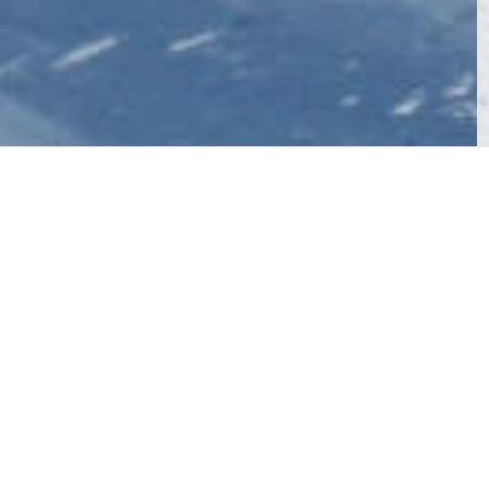
eit vom Alltag zu gönnen. Diese Reisen sind speziell darauf
ren oder Snowboarden in vollen Zügen auskosten können.
e ist häufig ruhiger und weniger hektisch, was zu einem
ste. Dies kann von luxuriösen Wellnessbereichen bis hin zu
eisen die Möglichkeit, Gleichgesinnte kennenzulernen und
auch neben der Piste. Ohne Rücksicht auf Kinderbetreuung