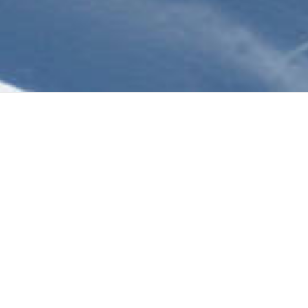
B 2025
 Erwachsene, die Pisten in vollen Zügen zu genießen und sich eine Ausz
äre zu schaffen, in der Erwachsene ihre Leidenschaft für das Skifah
nd Gelassenheit der Berge in vollen Zügen genießen. Die Atmosphär
ieten oft exklusive Angebote und Dienstleistungen für erwachsene Gä
ichen. Da alle Teilnehmer erwachsen sind, bieten Adults-Only-Skir
selligen und unterhaltsamen Atmosphäre beitragen, sowohl auf als 