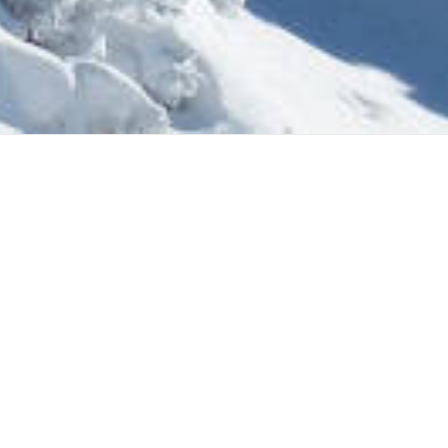
&
SKIREISEN
SKIURLAU
Adults Only – Skireisen – Skiurlaub – Winterspaß
Adults-Only-Skireisen sind eine großartige Möglichkeit für
ausgerichtet, eine entspannte und anspruchsvolle Atmosph
Ohne Kinder im Schlepptau können Erwachsene die Ruhe u
entspannten und erholsamen Urlaub beiträgt.
Hotels und Resorts, die Adults-Only-Skireisen anbieten, b
gehobenen Restaurants und Unterhaltungsmöglichkeiten re
neue Freundschaften zu schließen. Dies kann zu einer ge